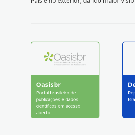
País e no exterior, dando maior visib
Oasisbr
D
Portal brasileiro de
Rep
publicações e dados
Bra
científicos em acesso
aberto