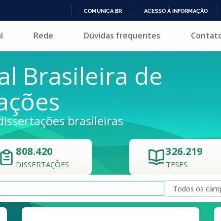
COMUNICA BR
ACESSO À INFORMAÇÃO
IR
l
Rede
Dúvidas frequentes
Contat
PARA
O
CONTEÚDO
al Brasileira de
tações
dissertações brasileiras
808.420
326.219
DISSERTAÇÕES
TESES