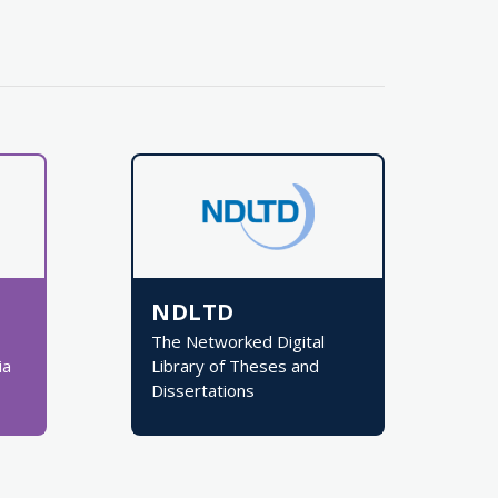
NDLTD
The Networked Digital
ia
Library of Theses and
Dissertations