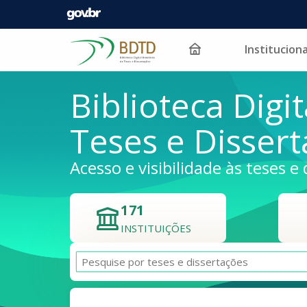
Instituciona
Pular para o conteúdo
Biblioteca Digit
Teses e Disser
Acesso e visibilidade às teses e 
171
INSTITUIÇÕES