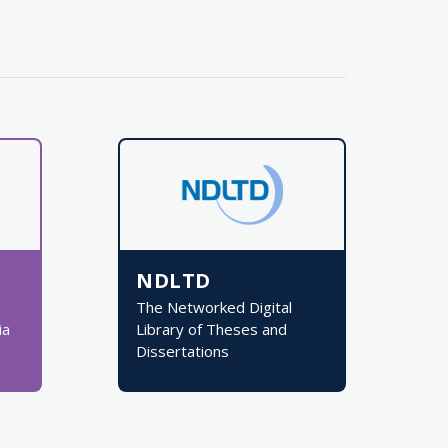
NDLTD
The Networked Digital
ia
Library of Theses and
Dissertations