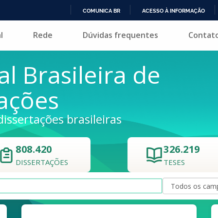
COMUNICA BR
ACESSO À INFORMAÇÃO
IR
l
Rede
Dúvidas frequentes
Contat
PARA
O
CONTEÚDO
al Brasileira de
tações
dissertações brasileiras
808.420
326.219
DISSERTAÇÕES
TESES