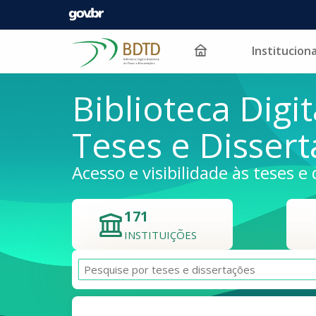
Instituciona
Pular para o conteúdo
Biblioteca Digit
Teses e Disser
Acesso e visibilidade às teses e 
171
INSTITUIÇÕES