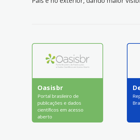
País e no exterior, dando maior visib
Oasisbr
D
Portal brasileiro de
Rep
publicações e dados
Bra
científicos em acesso
aberto