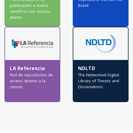
publicações e dados
Brasil
científicos em acesso
aberto
LA Referencia
NDLTD
Red de repositorios de
The Networked Digital
acceso abierto a la
Library of Theses and
ciencia
Dissertations