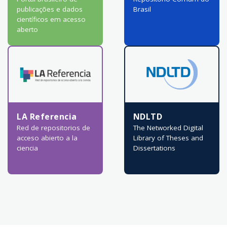
publicações e dados
Brasil
científicos em acesso
aberto
LA Referencia
NDLTD
Red de repositorios de
The Networked Digital
acceso abierto a la
Library of Theses and
ciencia
Dissertations