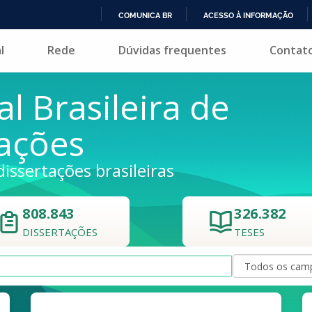
COMUNICA BR
ACESSO À INFORMAÇÃO
IR
l
Rede
Dúvidas frequentes
Contat
PARA
O
CONTEÚDO
al Brasileira de
tações
dissertações brasileiras
808.843
326.382
DISSERTAÇÕES
TESES