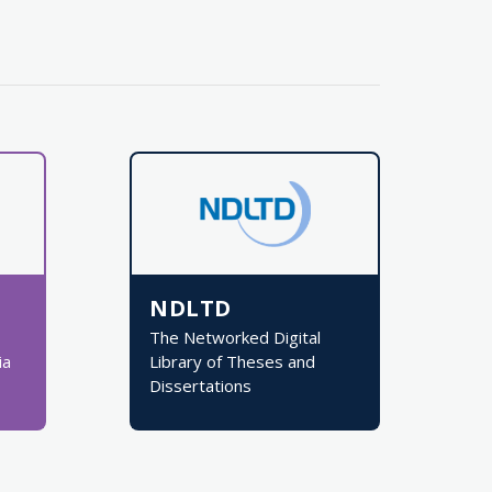
NDLTD
The Networked Digital
ia
Library of Theses and
Dissertations