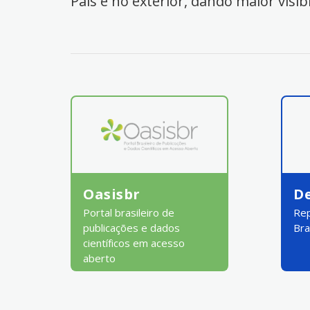
País e no exterior, dando maior visib
Oasisbr
D
Portal brasileiro de
Rep
publicações e dados
Bra
científicos em acesso
aberto