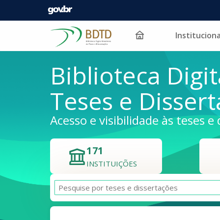
Instituciona
Pular para o conteúdo
Biblioteca Digit
Teses e Disser
Acesso e visibilidade às teses e 
171
INSTITUIÇÕES