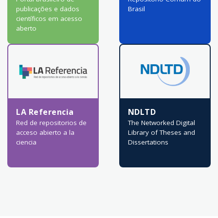
publicações e dados
Brasil
científicos em acesso
aberto
LA Referencia
NDLTD
Red de repositorios de
The Networked Digital
acceso abierto a la
Library of Theses and
ciencia
Dissertations