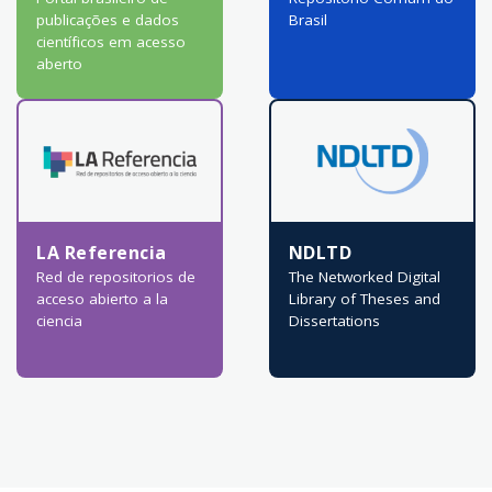
publicações e dados
Brasil
científicos em acesso
aberto
LA Referencia
NDLTD
Red de repositorios de
The Networked Digital
acceso abierto a la
Library of Theses and
ciencia
Dissertations