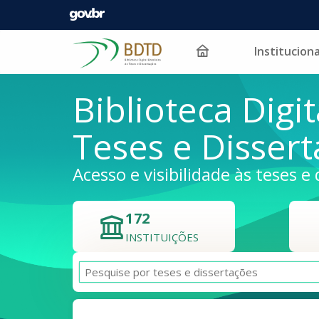
Instituciona
Pular para o conteúdo
Biblioteca Digit
Teses e Disser
Acesso e visibilidade às teses e 
172
INSTITUIÇÕES