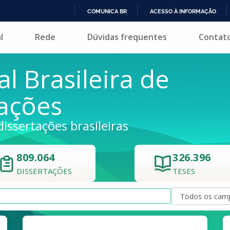
COMUNICA BR
ACESSO À INFORMAÇÃO
IR
l
Rede
Dúvidas frequentes
Contat
PARA
O
CONTEÚDO
al Brasileira de
tações
dissertações brasileiras
809.064
326.396
DISSERTAÇÕES
TESES