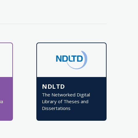
NDLTD
The Networked Digital
ia
Library of Theses and
Dissertations