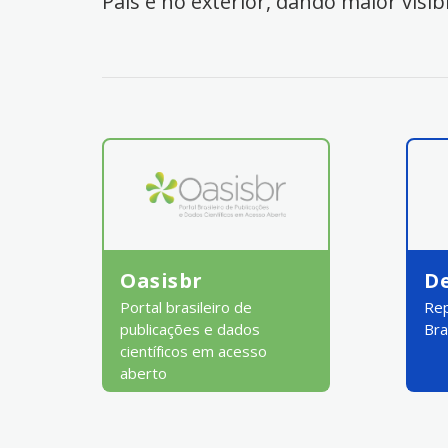
País e no exterior, dando maior visib
Oasisbr
D
Portal brasileiro de
Rep
publicações e dados
Bra
científicos em acesso
aberto