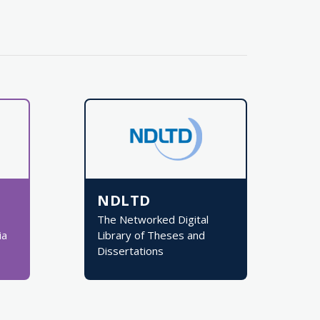
NDLTD
The Networked Digital
ia
Library of Theses and
Dissertations