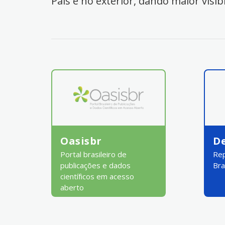
País e no exterior, dando maior visib
Oasisbr
D
Portal brasileiro de
Rep
publicações e dados
Bra
científicos em acesso
aberto