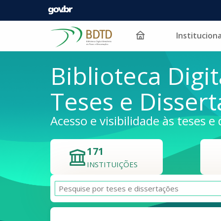
Instituciona
Pular para o conteúdo
Biblioteca Digit
Teses e Disser
Acesso e visibilidade às teses e 
171
INSTITUIÇÕES