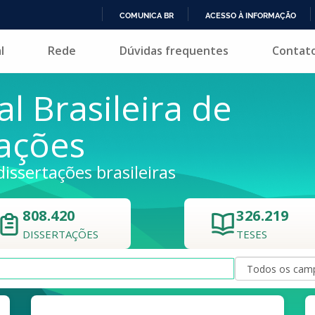
COMUNICA BR
ACESSO À INFORMAÇÃO
IR
l
Rede
Dúvidas frequentes
Contat
PARA
O
CONTEÚDO
al Brasileira de
tações
dissertações brasileiras
808.420
326.219
DISSERTAÇÕES
TESES