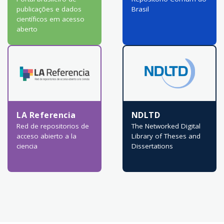
publicações e dados
Brasil
científicos em acesso
aberto
LA Referencia
NDLTD
Red de repositorios de
The Networked Digital
acceso abierto a la
Library of Theses and
ciencia
Dissertations