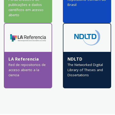
publicações e dados
Brasil
científicos em acesso
aberto
LA Referencia
NDLTD
Red de repositorios de
The Networked Digital
acceso abierto a la
Library of Theses and
ciencia
Dissertations