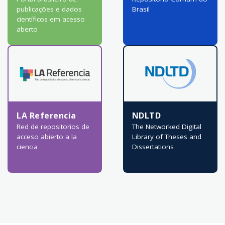
publicações e dados
Brasil
científicos em acesso
aberto
LA Referencia
NDLTD
Red de repositorios de
The Networked Digital
acceso abierto a la
Library of Theses and
ciencia
Dissertations