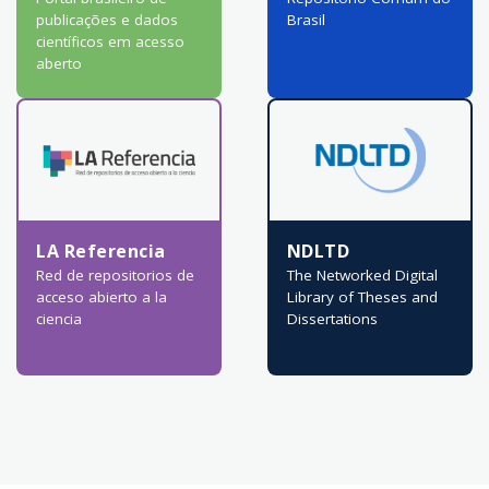
publicações e dados
Brasil
científicos em acesso
aberto
LA Referencia
NDLTD
Red de repositorios de
The Networked Digital
acceso abierto a la
Library of Theses and
ciencia
Dissertations