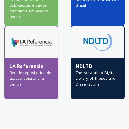
publicações e dados
Brasil
científicos em acesso
aberto
LA Referencia
NDLTD
Red de repositorios de
The Networked Digital
acceso abierto a la
Library of Theses and
ciencia
Dissertations