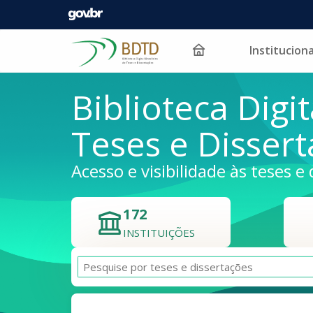
Instituciona
Pular para o conteúdo
Biblioteca Digit
Teses e Disser
Acesso e visibilidade às teses e 
172
INSTITUIÇÕES