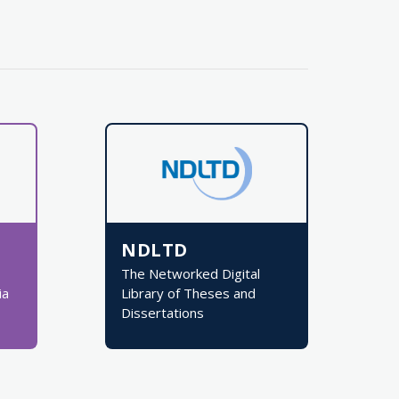
NDLTD
The Networked Digital
ia
Library of Theses and
Dissertations