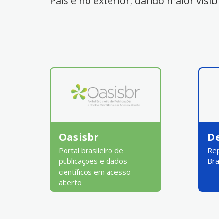
País e no exterior, dando maior visib
Oasisbr
D
Portal brasileiro de
Rep
publicações e dados
Bra
científicos em acesso
aberto