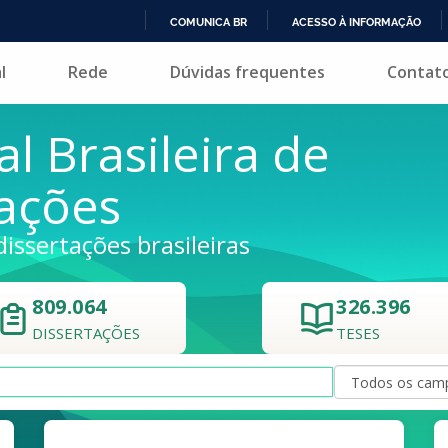
COMUNICA BR
ACESSO À INFORMAÇÃO
IR
l
Rede
Dúvidas frequentes
Contat
PARA
O
CONTEÚDO
al Brasileira de
tações
dissertações brasileiras
809.064
326.396
DISSERTAÇÕES
TESES