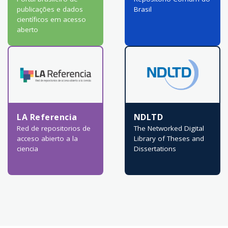
publicações e dados
Brasil
científicos em acesso
aberto
LA Referencia
NDLTD
Red de repositorios de
The Networked Digital
acceso abierto a la
Library of Theses and
ciencia
Dissertations