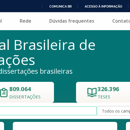
COMUNICA BR
ACESSO À INFORMAÇÃO
IR
l
Rede
Dúvidas frequentes
Contat
PARA
O
CONTEÚDO
al Brasileira de
tações
dissertações brasileiras
809.064
326.396
DISSERTAÇÕES
TESES