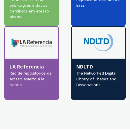
publicações e dados
Brasil
científicos em acesso
aberto
LA Referencia
NDLTD
Red de repositorios de
The Networked Digital
acceso abierto a la
Library of Theses and
ciencia
Dissertations