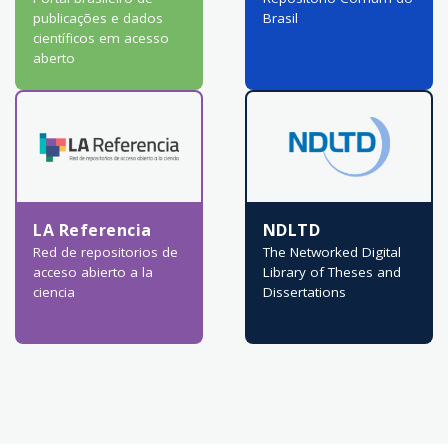
publicações e dados
Brasil
científicos em acesso
aberto
LA Referencia
NDLTD
Red de repositorios de
The Networked Digital
acceso abierto a la
Library of Theses and
ciencia
Dissertations