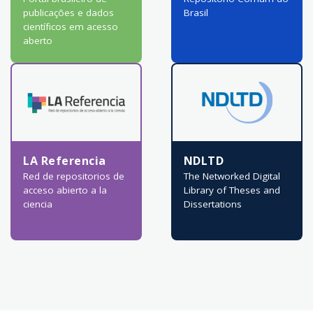
publicações e dados
Brasil
científicos em acesso
aberto
LA Referencia
NDLTD
Red de repositorios de
The Networked Digital
acceso abierto a la
Library of Theses and
ciencia
Dissertations