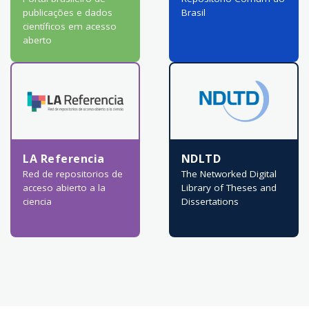
publicações e dados
Brasil
científicos em acesso
aberto
LA Referencia
NDLTD
Red de repositorios de
The Networked Digital
acceso abierto a la
Library of Theses and
ciencia
Dissertations