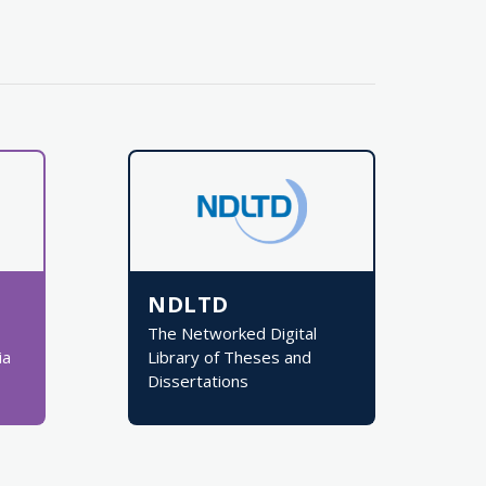
NDLTD
The Networked Digital
ia
Library of Theses and
Dissertations