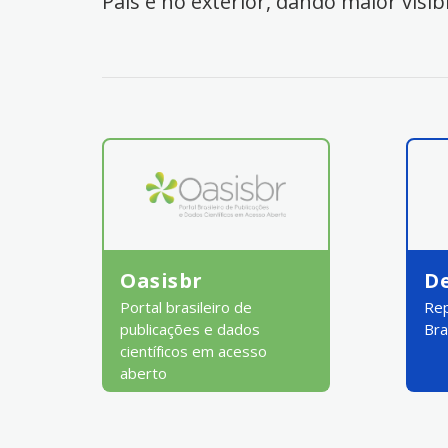
País e no exterior, dando maior visib
Oasisbr
D
Portal brasileiro de
Rep
publicações e dados
Bra
científicos em acesso
aberto