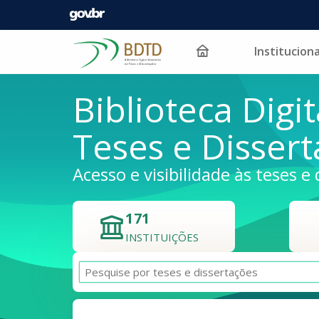
Instituciona
Pular para o conteúdo
Biblioteca Digit
Teses e Disser
Acesso e visibilidade às teses e 
171
INSTITUIÇÕES