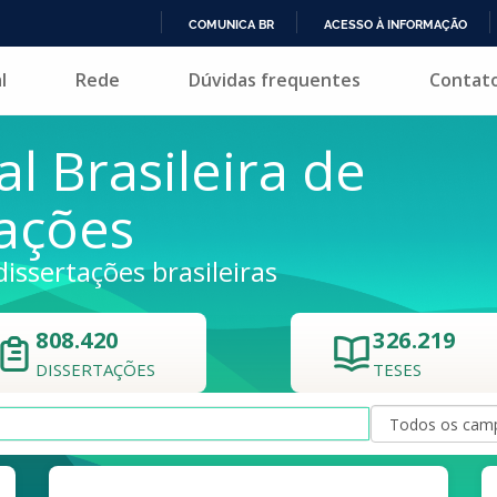
COMUNICA BR
ACESSO À INFORMAÇÃO
IR
l
Rede
Dúvidas frequentes
Contat
PARA
O
CONTEÚDO
al Brasileira de
tações
dissertações brasileiras
808.420
326.219
DISSERTAÇÕES
TESES