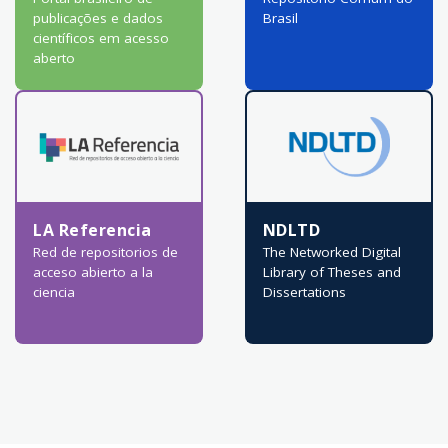
publicações e dados
Brasil
científicos em acesso
aberto
LA Referencia
NDLTD
Red de repositorios de
The Networked Digital
acceso abierto a la
Library of Theses and
ciencia
Dissertations