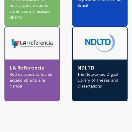
publicações e dados
Brasil
científicos em acesso
aberto
LA Referencia
NDLTD
Red de repositorios de
The Networked Digital
acceso abierto a la
Library of Theses and
ciencia
Dissertations