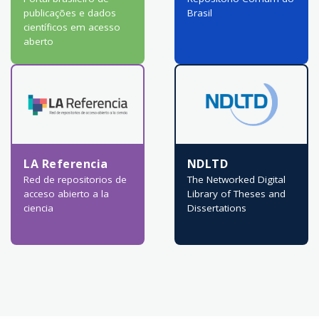
publicações e dados
Brasil
científicos em acesso
aberto
LA Referencia
NDLTD
Red de repositorios de
The Networked Digital
acceso abierto a la
Library of Theses and
ciencia
Dissertations