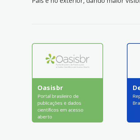
País e no exterior, dando maior visib
Oasisbr
D
Portal brasileiro de
Rep
publicações e dados
Bra
científicos em acesso
aberto