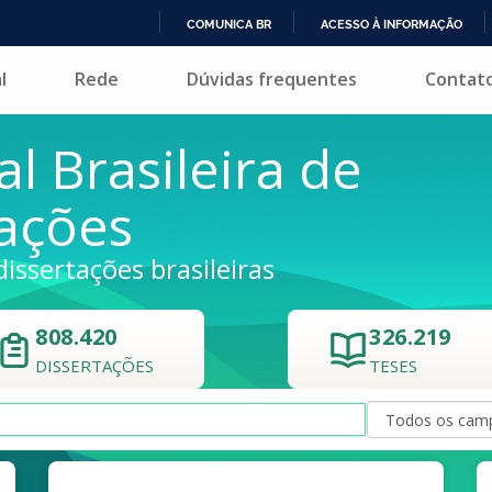
COMUNICA BR
ACESSO À INFORMAÇÃO
IR
l
Rede
Dúvidas frequentes
Contat
PARA
O
CONTEÚDO
al Brasileira de
tações
dissertações brasileiras
808.420
326.219
DISSERTAÇÕES
TESES