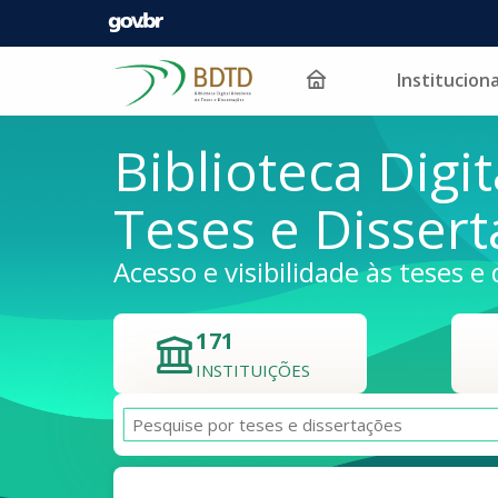
Instituciona
Pular para o conteúdo
Biblioteca Digit
Teses e Disser
Acesso e visibilidade às teses e 
171
INSTITUIÇÕES