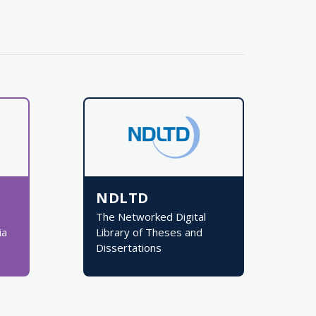
NDLTD
The Networked Digital
ia
Library of Theses and
Dissertations