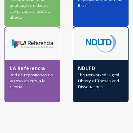
publicações e dados
Brasil
científicos em acesso
aberto
LA Referencia
NDLTD
Red de repositorios de
The Networked Digital
acceso abierto a la
Library of Theses and
ciencia
Dissertations