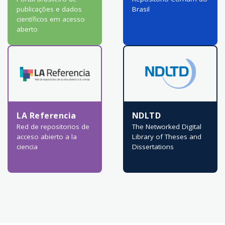
publicações e dados
Brasil
científicos em acesso
aberto
LA Referencia
NDLTD
Red de repositorios de
The Networked Digital
acceso abierto a la
Library of Theses and
ciencia
Dissertations