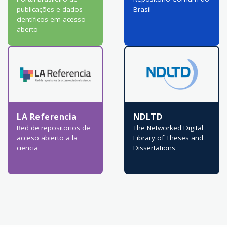
publicações e dados
Brasil
científicos em acesso
aberto
LA Referencia
NDLTD
Red de repositorios de
The Networked Digital
acceso abierto a la
Library of Theses and
ciencia
Dissertations