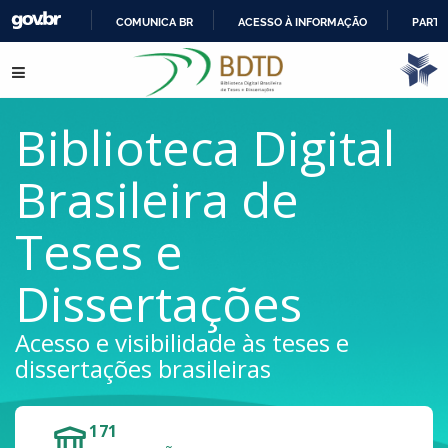
COMUNICA BR
ACESSO À INFORMAÇÃO
PARTI
IR
Pular para o conteúdo
PARA
O
CONTEÚDO
Biblioteca Digital
Brasileira de
Teses e
Dissertações
Acesso e visibilidade às teses e
dissertações brasileiras
171