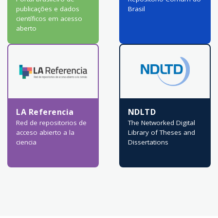
publicações e dados
Brasil
científicos em acesso
aberto
LA Referencia
NDLTD
Red de repositorios de
The Networked Digital
acceso abierto a la
Library of Theses and
ciencia
Dissertations