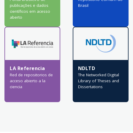
publicações e dados
Brasil
científicos em acesso
aberto
LA Referencia
NDLTD
Red de repositorios de
The Networked Digital
acceso abierto a la
Library of Theses and
ciencia
Dissertations