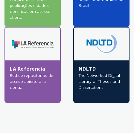
publicações e dados
Brasil
científicos em acesso
aberto
LA Referencia
NDLTD
Red de repositorios de
The Networked Digital
acceso abierto a la
Library of Theses and
ciencia
Dissertations