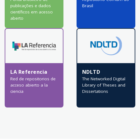
publicações e dados
Brasil
científicos em acesso
aberto
LA Referencia
NDLTD
Red de repositorios de
The Networked Digital
acceso abierto a la
Library of Theses and
ciencia
Dissertations