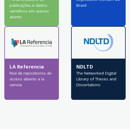
publicações e dados
Brasil
científicos em acesso
aberto
LA Referencia
NDLTD
Red de repositorios de
The Networked Digital
acceso abierto a la
Library of Theses and
ciencia
Dissertations