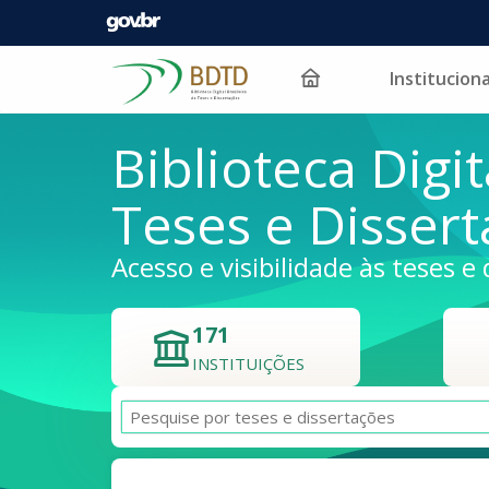
Instituciona
Pular para o conteúdo
Biblioteca Digit
Teses e Disser
Acesso e visibilidade às teses e 
171
INSTITUIÇÕES