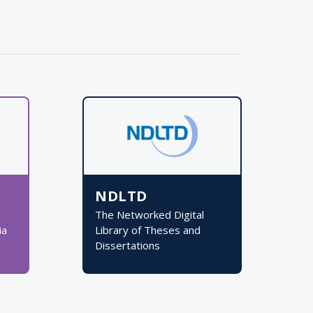
NDLTD
The Networked Digital
ia
Library of Theses and
Dissertations