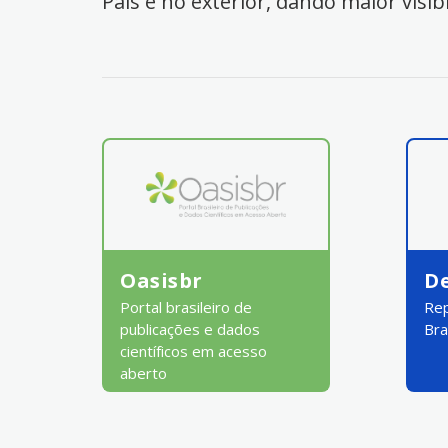
País e no exterior, dando maior visib
Oasisbr
D
Portal brasileiro de
Rep
publicações e dados
Bra
científicos em acesso
aberto