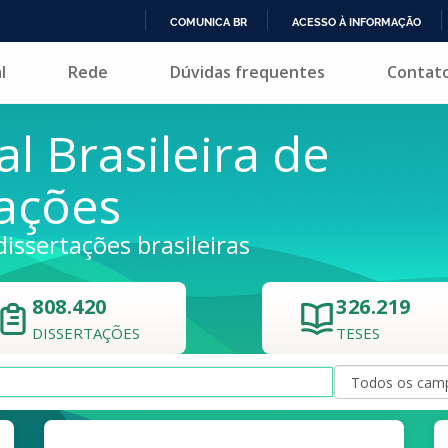
COMUNICA BR
ACESSO À INFORMAÇÃO
IR
l
Rede
Dúvidas frequentes
Contat
PARA
O
CONTEÚDO
al Brasileira de
tações
dissertações brasileiras
808.420
326.219
DISSERTAÇÕES
TESES