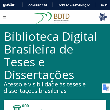
COMUNICA BR
ACESSO À INFORMAÇÃO
PARTI
IR
Pular para o conteúdo
PARA
O
CONTEÚDO
Biblioteca Digital
Brasileira de
Teses e
Dissertações
Acesso e visibilidade às teses e
dissertações brasileiras
171