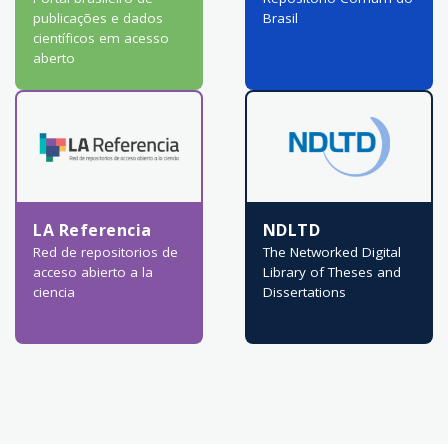
publicações e dados
Brasil
científicos em acesso
aberto
LA Referencia
NDLTD
Red de repositorios de
The Networked Digital
acceso abierto a la
Library of Theses and
ciencia
Dissertations