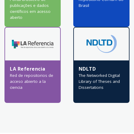
publicações e dados
Brasil
científicos em acesso
aberto
LA Referencia
NDLTD
Red de repositorios de
The Networked Digital
acceso abierto a la
Library of Theses and
ciencia
Dissertations