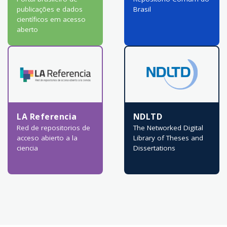
publicações e dados
Brasil
científicos em acesso
aberto
LA Referencia
NDLTD
Red de repositorios de
The Networked Digital
acceso abierto a la
Library of Theses and
ciencia
Dissertations