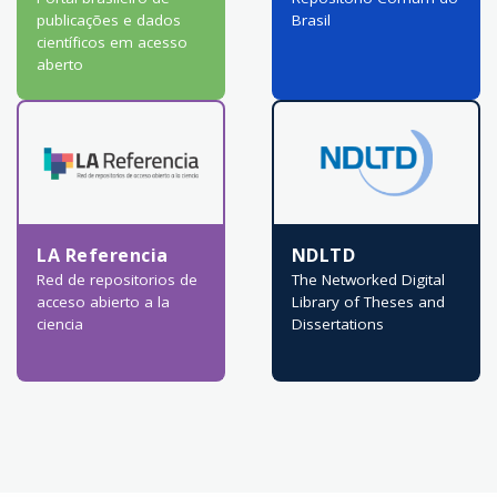
publicações e dados
Brasil
científicos em acesso
aberto
LA Referencia
NDLTD
Red de repositorios de
The Networked Digital
acceso abierto a la
Library of Theses and
ciencia
Dissertations