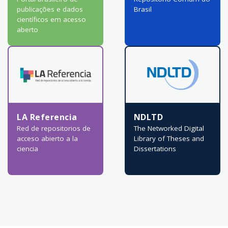
publicações e dados
Brasil
científicos em acesso
aberto
LA Referencia
NDLTD
Red de repositorios de
The Networked Digital
acceso abierto a la
Library of Theses and
ciencia
Dissertations