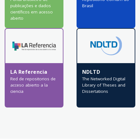
publicações e dados
Brasil
científicos em acesso
aberto
LA Referencia
NDLTD
Red de repositorios de
The Networked Digital
acceso abierto a la
Library of Theses and
ciencia
Dissertations