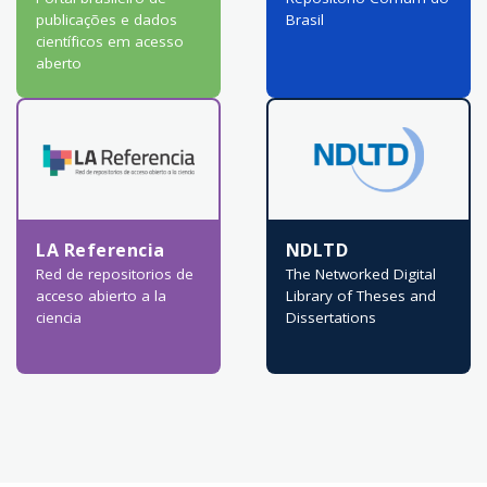
publicações e dados
Brasil
científicos em acesso
aberto
LA Referencia
NDLTD
Red de repositorios de
The Networked Digital
acceso abierto a la
Library of Theses and
ciencia
Dissertations