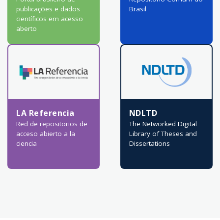
publicações e dados
Brasil
científicos em acesso
aberto
LA Referencia
NDLTD
Red de repositorios de
The Networked Digital
acceso abierto a la
Library of Theses and
ciencia
Dissertations