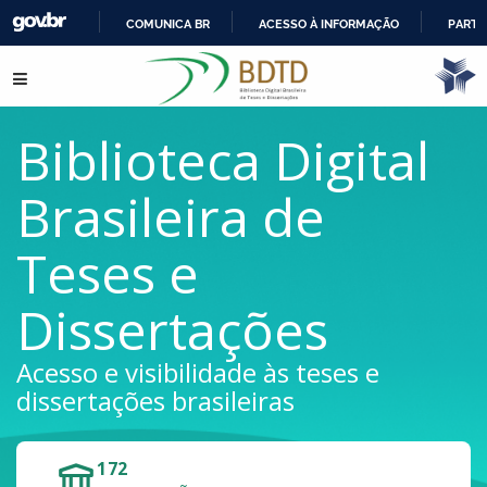
COMUNICA BR
ACESSO À INFORMAÇÃO
PARTI
IR
Pular para o conteúdo
PARA
O
CONTEÚDO
Biblioteca Digital
Brasileira de
Teses e
Dissertações
Acesso e visibilidade às teses e
dissertações brasileiras
172