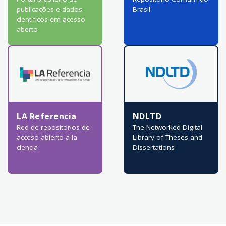
publicações e dados
Brasil
científicos em acesso
aberto
LA Referencia
NDLTD
Red de repositorios de
The Networked Digital
acceso abierto a la
Library of Theses and
ciencia
Dissertations