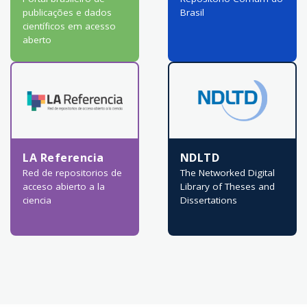
publicações e dados
Brasil
científicos em acesso
aberto
LA Referencia
NDLTD
Red de repositorios de
The Networked Digital
acceso abierto a la
Library of Theses and
ciencia
Dissertations