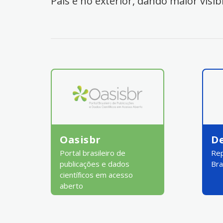
País e no exterior, dando maior visib
Oasisbr
D
Portal brasileiro de
Rep
publicações e dados
Bra
científicos em acesso
aberto