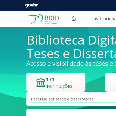
Instituciona
Pular para o conteúdo
Biblioteca Digit
Teses e Disser
Acesso e visibilidade às teses e 
171
INSTITUIÇÕES