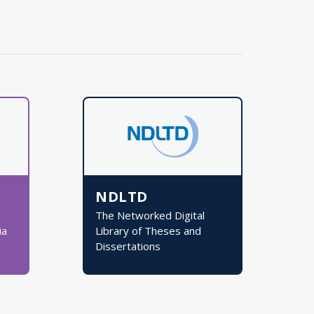
NDLTD
The Networked Digital
ia
Library of Theses and
Dissertations