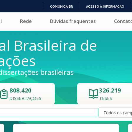
COMUNICA BR
ACESSO À INFORMAÇÃO
IR
l
Rede
Dúvidas frequentes
Contat
PARA
O
CONTEÚDO
al Brasileira de
tações
dissertações brasileiras
808.420
326.219
DISSERTAÇÕES
TESES