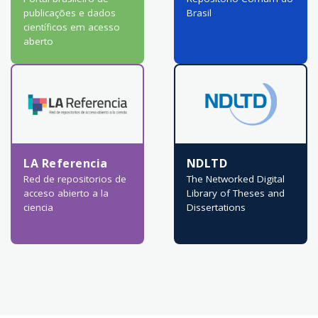
publicações e dados
Brasil
científicos em acesso
aberto
LA Referencia
NDLTD
Red de repositorios de
The Networked Digital
acceso abierto a la
Library of Theses and
ciencia
Dissertations